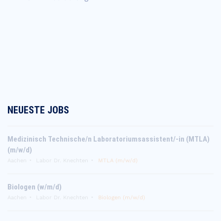
NEUESTE JOBS
Medizinisch Technische/n Laboratoriumsassistent/-in (MTLA)
(m/w/d)
Aachen
Labor Dr. Knechten
MTLA (m/w/d)
Biologen (w/m/d)
Aachen
Labor Dr. Knechten
Biologen (m/w/d)