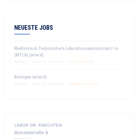
NEUESTE JOBS
Medizinisch Technische/n Laboratoriumsassistent/-in
(MTLA) (m/w/d)
Aachen
Labor Dr. Knechten
MTLA (m/w/d)
Biologen (w/m/d)
Aachen
Labor Dr. Knechten
Biologen (m/w/d)
LABOR DR. KNECHTEN
Blondelstraße 9